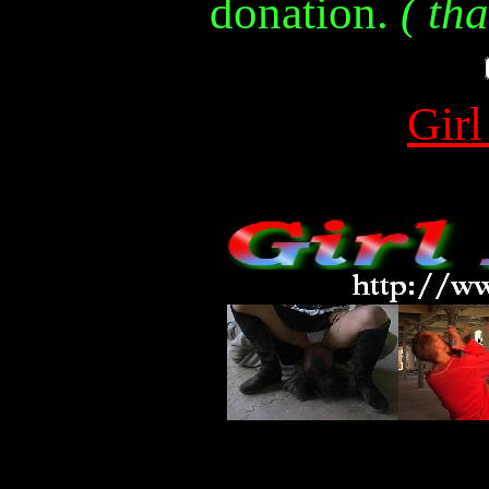
donation.
( th
Gir